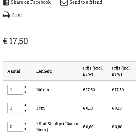
Share on Facebook
Send to a friend
Print
€
17
,
50
Prijs (excl.
Prijs (incl.
Aantal
Eenheid
BTW)
BTW)
▲
100 cm
€ 17,50
€ 17,50
▼
▲
1 cm
€ 0,18
€ 0,18
▼
1 Stof Staaltje ( 10cm x
▲
€ 0,80
€ 0,80
▼
10cm )