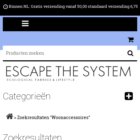
Binnen NL: Gratis verzending vanaf 50,00 standaard verzending 6,75
Categorieën
>
Zoekresultaten "woonaccessoires"
Zoekresultaten