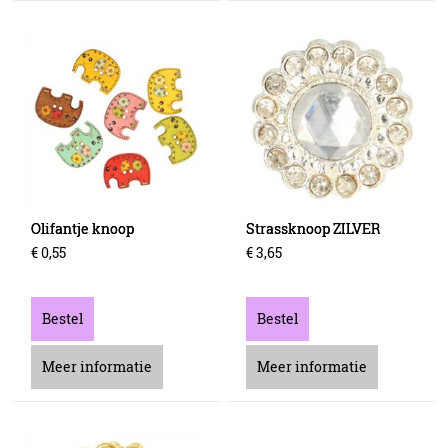
Olifantje knoop
Strassknoop ZILVER
€
0
,
55
€
3
,
65
Bestel
Bestel
Meer informatie
Meer informatie