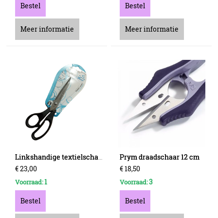
Bestel
Bestel
Meer informatie
Meer informatie
Prym draadschaar 12 cm
Linkshandige textielschaar van Premax
€
23
,
00
€
18
,
50
1
3
Voorraad:
Voorraad:
Bestel
Bestel