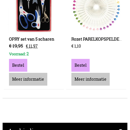
OPRY set van 5 scharen
Rozet PARELKOPSPELDEN 0.64X36MM - 40 st
€
19
,
95
€
11
,
97
€
1
,
10
2
Voorraad:
Bestel
Bestel
Meer informatie
Meer informatie